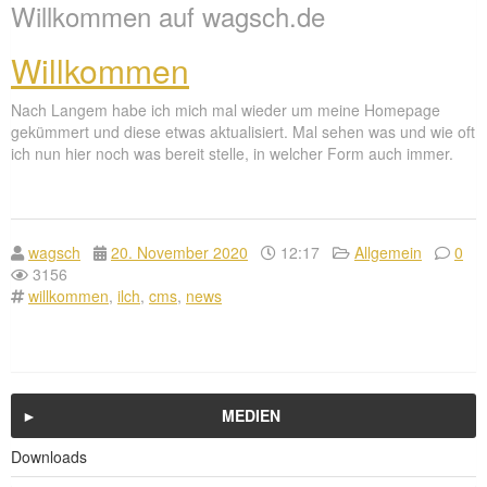
Willkommen auf wagsch.de
Willkommen
Nach Langem habe ich mich mal wieder um meine Homepage
gekümmert und diese etwas aktualisiert. Mal sehen was und wie oft
ich nun hier noch was bereit stelle, in welcher Form auch immer.
wagsch
20. November 2020
12:17
Allgemein
0
3156
willkommen
,
ilch
,
cms
,
news
MEDIEN
Downloads