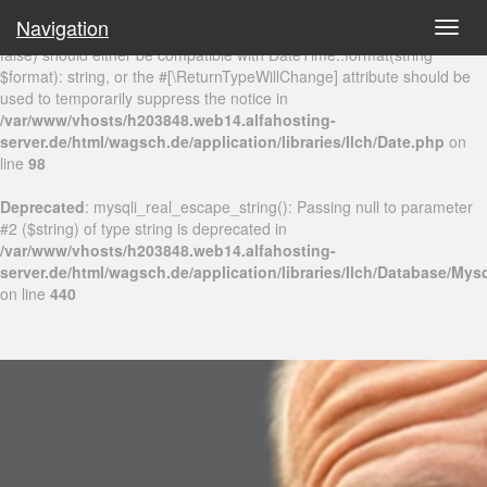
Navigation
Toggl
Deprecated
: Return type of Ilch\Date::format($format = null, $local =
navig
false) should either be compatible with DateTime::format(string
$format): string, or the #[\ReturnTypeWillChange] attribute should be
used to temporarily suppress the notice in
/var/www/vhosts/h203848.web14.alfahosting-
server.de/html/wagsch.de/application/libraries/Ilch/Date.php
on
line
98
Deprecated
: mysqli_real_escape_string(): Passing null to parameter
#2 ($string) of type string is deprecated in
/var/www/vhosts/h203848.web14.alfahosting-
server.de/html/wagsch.de/application/libraries/Ilch/Database/Mys
on line
440